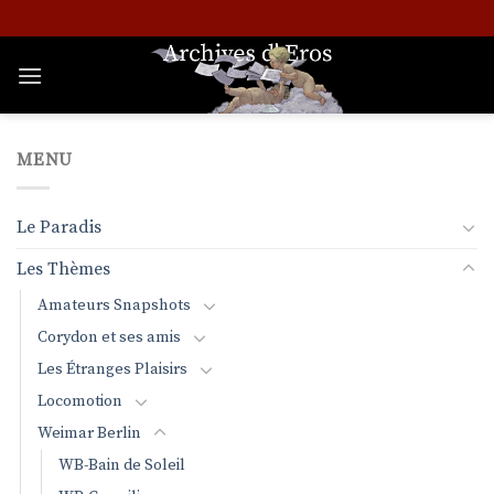
Passer
au
contenu
MENU
Le Paradis
Les Thèmes
Amateurs Snapshots
Corydon et ses amis
Les Étranges Plaisirs
Locomotion
Weimar Berlin
WB-Bain de Soleil