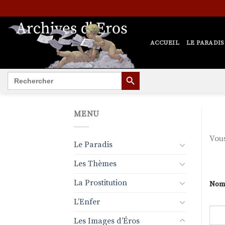
Passer
au
contenu
ACCUEIL
LE PARADIS
SEARCH BUTTON
Search
for:
MENU
Vous
Le Paradis
Les Thèmes
La Prostitution
Nom 
L’Enfer
Les Images d’Éros