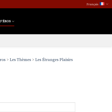
Français
D’ÉROS
ros
>
Les Thèmes
>
Les Étranges Plaisirs