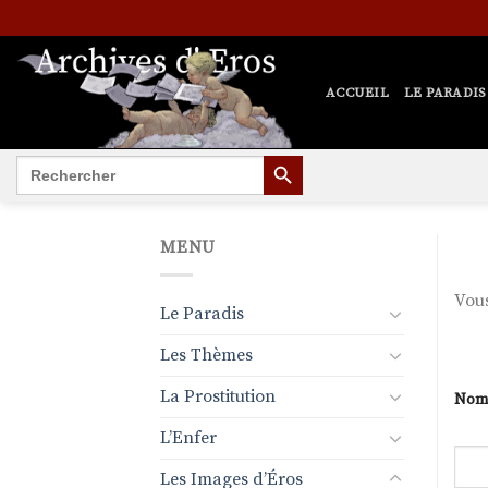
Passer
au
contenu
ACCUEIL
LE PARADIS
SEARCH BUTTON
Search
for:
MENU
Vous
Le Paradis
Les Thèmes
La Prostitution
Nom 
L’Enfer
Les Images d’Éros