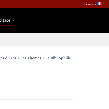
Français
D’ÉROS
es d'Éros
>
Les Thèmes
>
La Bibliophilie