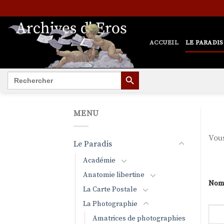
Passer
au
contenu
ACCUEIL
LE PARADIS
SEARCH BUTTON
Search
for:
MENU
Vous
Le Paradis
Académie
Anatomie libertine
Nom 
La Carte Postale
La Photographie
Amatrices de photographies