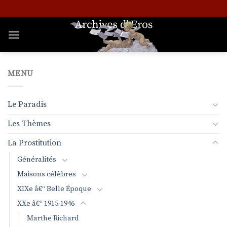
Passer
au
contenu
MENU
Le Paradis
Les Thèmes
La Prostitution
Généralités
Maisons célèbres
XIXe â€“ Belle Époque
XXe â€“ 1915-1946
Marthe Richard