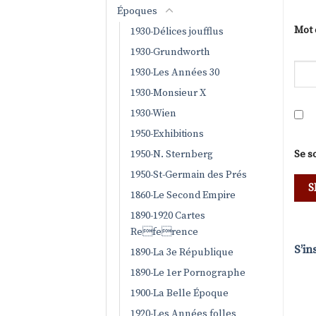
Époques
Mot 
1930-Délices joufflus
1930-Grundworth
1930-Les Années 30
1930-Monsieur X
1930-Wien
1950-Exhibitions
1950-N. Sternberg
Se s
1950-St-Germain des Prés
1860-Le Second Empire
1890-1920 Cartes
Reference
S’in
1890-La 3e République
1890-Le 1er Pornographe
1900-La Belle Époque
1920-Les Années folles