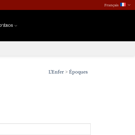
Français
D’ÉROS
L'Enfer
>
Époques