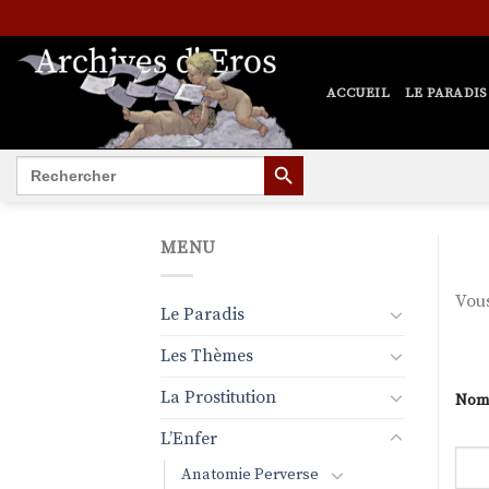
Passer
au
contenu
ACCUEIL
LE PARADIS
SEARCH BUTTON
Search
for:
MENU
Vous
Le Paradis
Les Thèmes
La Prostitution
Nom 
L’Enfer
Anatomie Perverse