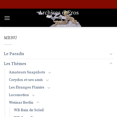
Passer
au
contenu
MENU
Le Paradis
Les Thèmes
Amateurs Snapshots
Corydon et ses amis
Les Étranges Plaisirs
Locomotion
Weimar Berlin
WB-Bain de Soleil