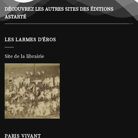
D’ÉROS
DÉCOUVREZ LES AUTRES SITES DES ÉDITIONS
ASTARTÉ
LE SITE DE LA PHOTOGRAPHIE ÉROTIQUE
ANCIENNE
DE LA PHOTO DE CHARME À LA PHOTO X ANCIENNE
LES LARMES D’ÉROS
SE CONNECTER
S'INSCRIRE
Site de la librairie
PARIS VIVANT