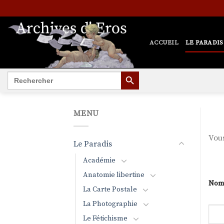
Passer
au
contenu
ACCUEIL
LE PARADIS
SEARCH BUTTON
Search
for:
MENU
Vous
Le Paradis
Académie
Anatomie libertine
Nom 
La Carte Postale
La Photographie
Le Fétichisme