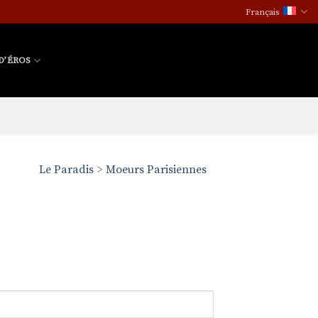
Français
D’ÉROS
Le Paradis
>
Moeurs Parisiennes