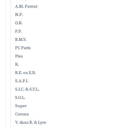
A.M. Patent
N.P.
O.B.
P.P.
B.M.V.
PC Paris
Pisa
R.
R.E. ou E.R.
S.A.P.I.
S.I.C. & S.T.L.
S.O.L.
Super
Corona
V. dans B. & Lyre