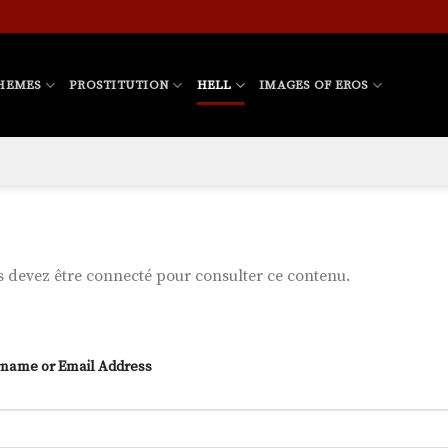
HEMES
PROSTITUTION
HELL
IMAGES OF EROS
 devez être connecté pour consulter ce contenu.
name or Email Address