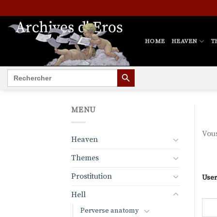
Skip
to
content
HOME
HEAVEN
T
SEARCH BUTTON
Search
for:
MENU
Vous
Heaven
Themes
Prostitution
User
Hell
Perverse anatomy